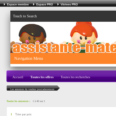
Espace membre
Espace PRO
Vitrines PRO
Touch to Search
Navigation Menu
Accueil
Toutes les offres
Toutes les recherches
Les annonces du vendeur jessicadacremont
Toutes les annonces :
1 à 40 sur 1
1
Trier par prix