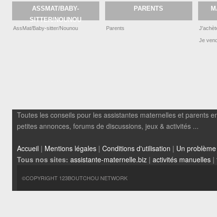
ASSMAT/BABY-
PARENTS
M
SITTER/NOUNOU
AssMat/Baby-sitter/Nounou
Parents
J'achèt
Je ven
Toutes les conseils pour les assistantes maternelles et parents em
petites annonces, forums de discussions, jeux & activités ...
Accueil
|
Mentions légales
|
Conditions d'utilisation
|
Un problème
Tous nos sites:
assistante-maternelle.biz
|
activités manuelles
|
©COPYRIGHT 123BOUTCHOU NETWORK