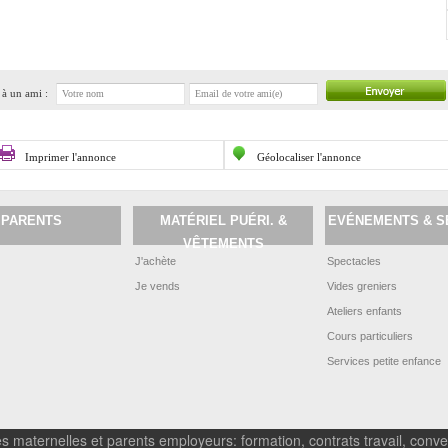
à un ami :
Imprimer l'annonce
Géolocaliser l'annonce
PARENTS
MATÉRIEL PUÉRI. &
EVÉNEMENTS & S
VÊTEMENTS
J'achète
Spectacles
Je vends
Vides greniers
Ateliers enfants
Cours particuliers
Services petite enfance
s maternelles et parents employeurs: formation, contrats travail, conven