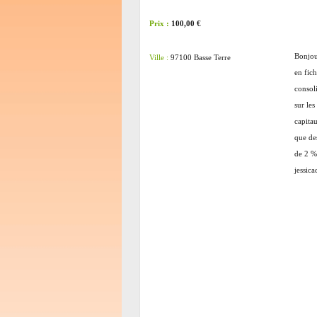
Prix :
100,00 €
Bonjou
Ville :
97100 Basse Terre
en fic
consoli
sur les
capitau
que des
de 2 % 
jessic