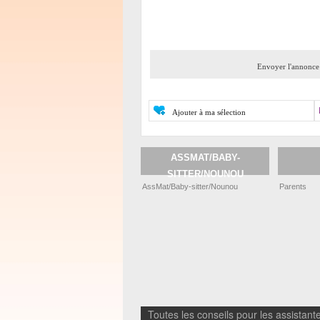
Envoyer l'annonce 
Ajouter à ma sélection
ASSMAT/BABY-
SITTER/NOUNOU
AssMat/Baby-sitter/Nounou
Parents
Toutes les conseils pour les assistante