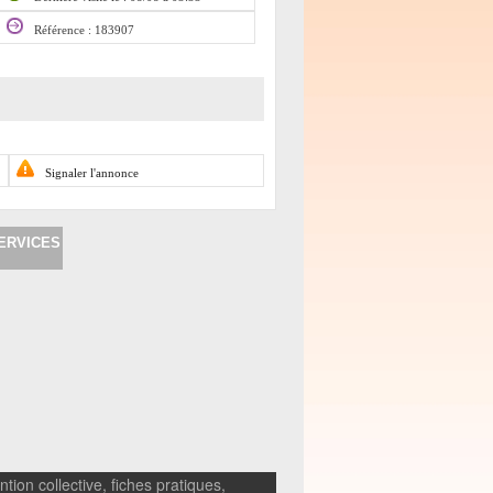
Référence : 183907
Signaler l'annonce
ERVICES
tion collective, fiches pratiques,