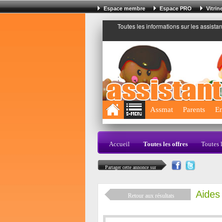
Espace membre
Espace PRO
Vitri
Toutes les informations sur les assista
;
Assmat
Parents
En
Accueil
Toutes les offres
Toutes 
Partager cette annonce sur
Aides
Retour aux résultats