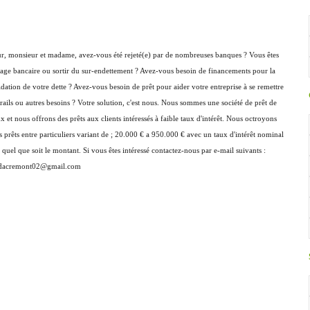
r, monsieur et madame, avez-vous été rejeté(e) par de nombreuses banques ? Vous êtes
hage bancaire ou sortir du sur-endettement ? Avez-vous besoin de financements pour la
dation de votre dette ? Avez-vous besoin de prêt pour aider votre entreprise à se remettre
 rails ou autres besoins ? Votre solution, c'est nous. Nous sommes une société de prêt de
x et nous offrons des prêts aux clients intéressés à faible taux d'intérêt. Nous octroyons
 prêts entre particuliers variant de ; 20.000 € a 950.000 € avec un taux d'intérêt nominal
quel que soit le montant. Si vous êtes intéressé contactez-nous par e-mail suivants :
adacremont02@gmail.com