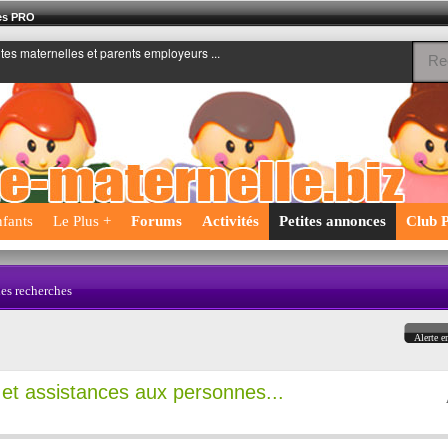
nes PRO
ntes maternelles et parents employeurs ...
fants
Le Plus +
Forums
Activités
Petites annonces
Club P
les recherches
Alerte e
 et assistances aux personnes...