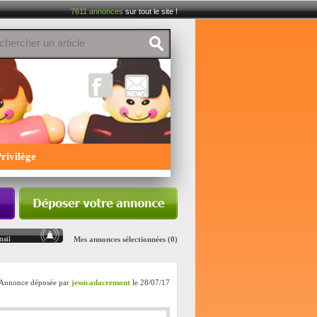
7611
annonces
sur tout le site !
rivilège
mail
Mes annonces sélectionnées
(0)
Annonce déposée par
jessicadacremont
le 28/07/17