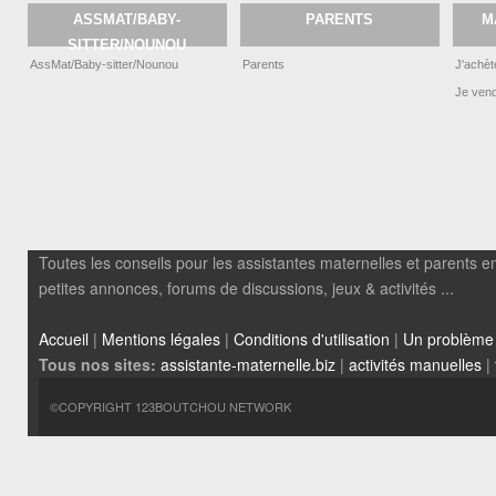
ASSMAT/BABY-
PARENTS
M
SITTER/NOUNOU
AssMat/Baby-sitter/Nounou
Parents
J'achèt
Je ven
Toutes les conseils pour les assistantes maternelles et parents em
petites annonces, forums de discussions, jeux & activités ...
Accueil
|
Mentions légales
|
Conditions d'utilisation
|
Un problème
Tous nos sites:
assistante-maternelle.biz
|
activités manuelles
|
©COPYRIGHT 123BOUTCHOU NETWORK