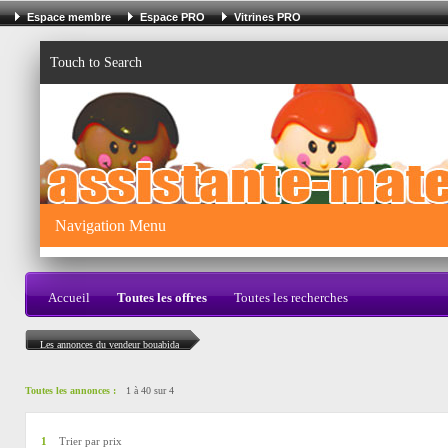
Espace membre
Espace PRO
Vitrines PRO
Touch to Search
Navigation Menu
Accueil
Toutes les offres
Toutes les recherches
Les annonces du vendeur bouabida
Toutes les annonces :
1 à 40 sur 4
1
Trier par prix