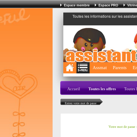
Espace membre
Espace PRO
Vitri
Toutes les informations sur les assista
;
Assmat
Parents
En
Accueil
Toutes les offres
Toutes 
Entrez votre mot de passe
Votre mot de passe :