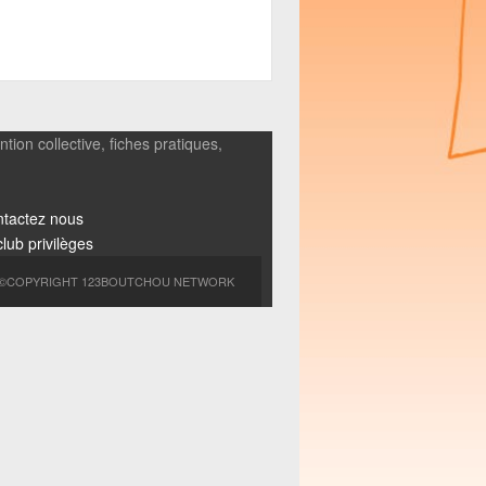
tion collective, fiches pratiques,
tactez nous
club privilèges
©COPYRIGHT 123BOUTCHOU NETWORK