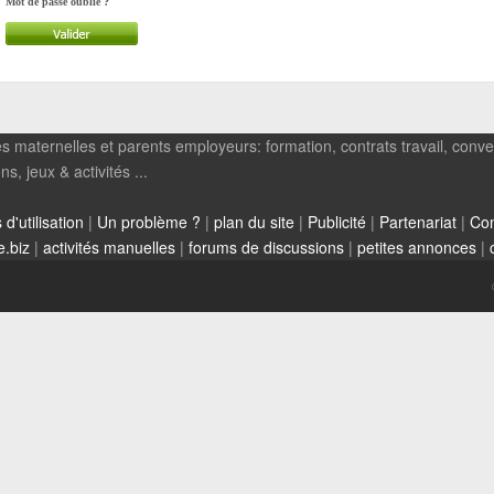
Mot de passe oublié ?
s maternelles et parents employeurs: formation, contrats travail, conven
, jeux & activités ...
d'utilisation
|
Un problème ?
|
plan du site
|
Publicité
|
Partenariat
|
Con
e.biz
|
activités manuelles
|
forums de discussions
|
petites annonces
|