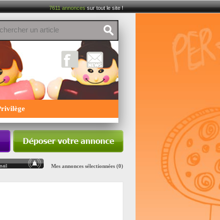
7611
annonces
sur tout le site !
rivilège
mail
Mes annonces sélectionnées (0)