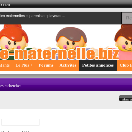
nes PRO
ntes maternelles et parents employeurs ...
fants
Le Plus +
Forums
Activités
Petites annonces
Club P
les recherches
Alerte e