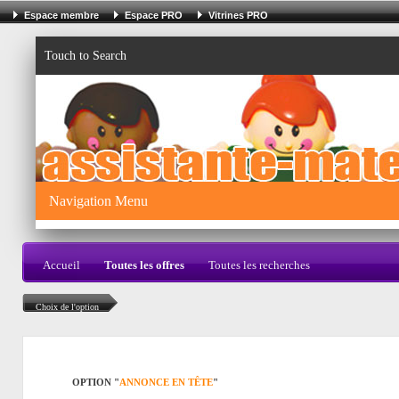
Espace membre
Espace PRO
Vitrines PRO
Touch to Search
Navigation Menu
Accueil
Toutes les offres
Toutes les recherches
Choix de l'option
OPTION "
ANNONCE EN TÊTE
"