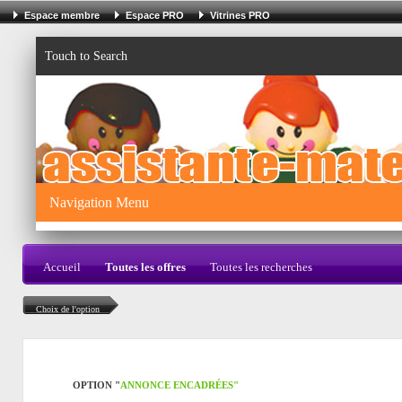
Espace membre
Espace PRO
Vitrines PRO
Touch to Search
Navigation Menu
Accueil
Toutes les offres
Toutes les recherches
Choix de l'option
OPTION "
ANNONCE ENCADRÉES"