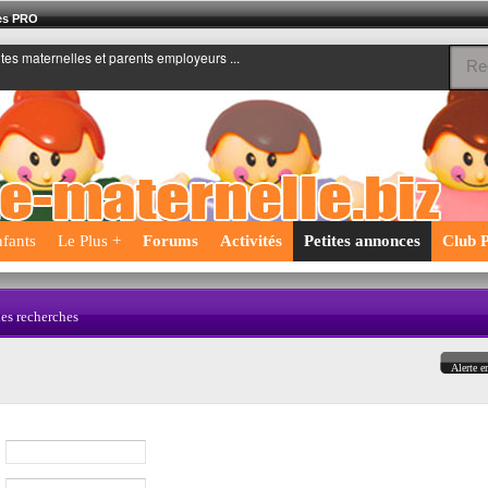
nes PRO
ntes maternelles et parents employeurs ...
fants
Le Plus +
Forums
Activités
Petites annonces
Club P
les recherches
Alerte e