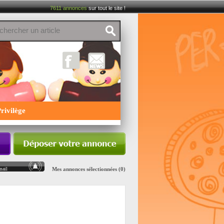
7611
annonces
sur tout le site !
rivilège
mail
Mes annonces sélectionnées (0)