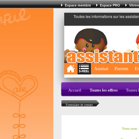
Espace membre
Espace PRO
Vitri
Toutes les informations sur les assista
;
Assmat
Parents
En
Accueil
Toutes les offres
Toutes 
Formulaire de contact
Votre nom :