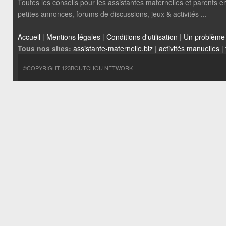
Toutes les conseils pour les assistantes maternelles et parents em
petites annonces, forums de discussions, jeux & activités ...
Accueil
|
Mentions légales
|
Conditions d'utilisation
|
Un problème
Tous nos sites:
assistante-maternelle.biz
|
activités manuelles
|
©COPYRIGHT 123BOUTCHOU NETWORK