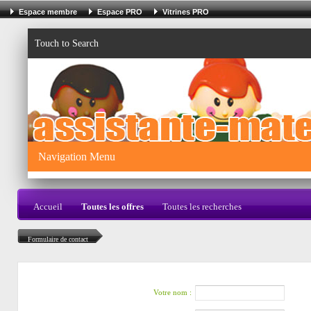
Espace membre
Espace PRO
Vitrines PRO
Touch to Search
Navigation Menu
Accueil
Toutes les offres
Toutes les recherches
Formulaire de contact
Votre nom :