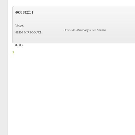
0638582231
Vosges
Offre / AssMat/Baby-sitter/Nounou
88500 MIRECOURT
8,00 €
1