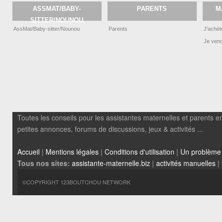
ASSMAT/BABY-
PARENTS
M
SITTER/NOUNOU
AssMat/Baby-sitter/Nounou
Parents
J'achèt
Je ven
Toutes les conseils pour les assistantes maternelles et parents em
petites annonces, forums de discussions, jeux & activités ...
Accueil
|
Mentions légales
|
Conditions d'utilisation
|
Un problème
Tous nos sites:
assistante-maternelle.biz
|
activités manuelles
|
©COPYRIGHT 123BOUTCHOU NETWORK