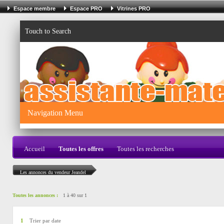
Espace membre
Espace PRO
Vitrines PRO
Touch to Search
Navigation Menu
Accueil
Toutes les offres
Toutes les recherches
Les annonces du vendeur Jeandel
Toutes les annonces :
1 à 40 sur 1
1
Trier par date