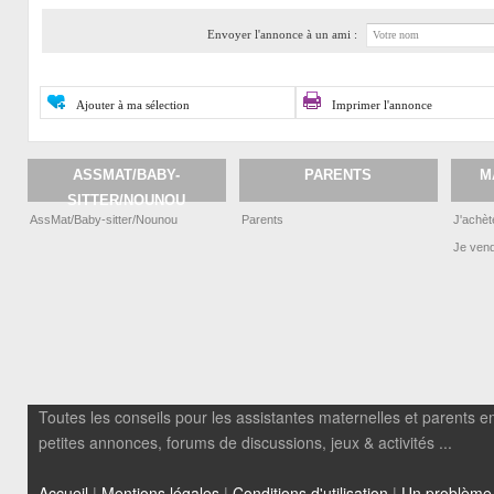
Envoyer l'annonce à un ami :
Ajouter à ma sélection
Imprimer l'annonce
ASSMAT/BABY-
PARENTS
M
SITTER/NOUNOU
AssMat/Baby-sitter/Nounou
Parents
J'achèt
Je ven
Toutes les conseils pour les assistantes maternelles et parents em
petites annonces, forums de discussions, jeux & activités ...
Accueil
|
Mentions légales
|
Conditions d'utilisation
|
Un problème