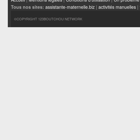
Tous nos sites:
assistante-maternelle.biz
|
activités manuelles
|
©COPYRIGHT 123BOUTCHOU NETWORK