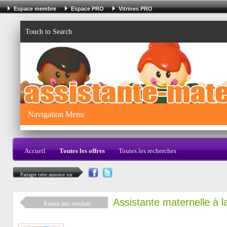
Espace membre
Espace PRO
Vitrines PRO
Touch to Search
Navigation Menu
Accueil
Toutes les offres
Toutes les recherches
Partager cette annonce sur
Assistante maternelle à l
Retour aux résultats