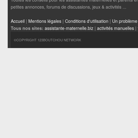
petites annonces, forums de discussions, jeux & activités ...
Accueil
|
Mentions légales
|
Conditions d'utilisation
|
Un problème
Tous nos sites:
assistante-maternelle.biz
|
activités manuelles
|
©COPYRIGHT 123BOUTCHOU NETWORK