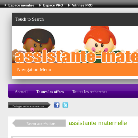
Espace membre
Espace PRO
Vitrines PRO
Touch to Search
Navigation Menu
Accueil
Toutes les offres
Toutes les recherches
Partager cette annonce sur
assistante maternelle
Retour aux résultats