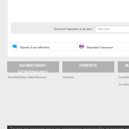
Envoyer l'annonce à un ami :
Ajouter à ma sélection
Imprimer l'annonce
ASSMAT/BABY-
PARENTS
M
SITTER/NOUNOU
AssMat/Baby-sitter/Nounou
Parents
J'achèt
Je ven
Toutes les conseils pour les assistantes maternelles et parents em