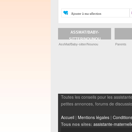
Ajouter à ma sélection
ASSMAT/BABY-
SITTER/NOUNOU
AssMat/Baby-sitter/Nounou
Parents
Toutes les conseils pour les assistante
petites annonces, forums de discussions
Accueil
|
Mentions légales
|
Conditions 
Tous nos sites:
assistante-maternell