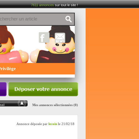
7611
annonces
sur tout le site !
rivilège
mail
Mes annonces sélectionnées
(0)
Annonce déposée par
lecoin
le 21/02/18