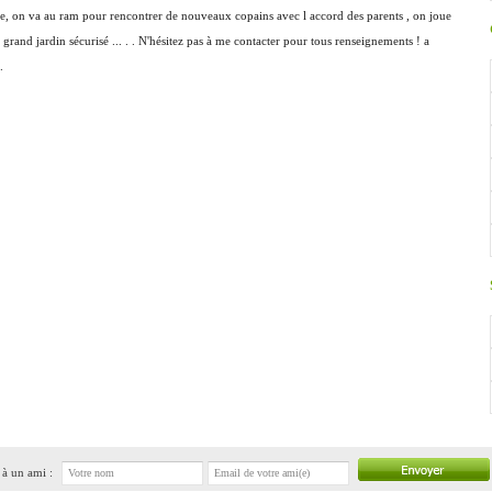
le, on va au ram pour rencontrer de nouveaux copains avec l accord des parents , on joue
 grand jardin sécurisé ... . . N'hésitez pas à me contacter pour tous renseignements ! a
.
à un ami :