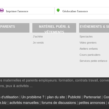
Imprimer l'annonce
Géolocaliser l'annonce
PARENTS
MATÉRIEL PUÉRI. &
EVÉNEMENTS & S
VÊTEMENTS
J'achète
Spectacles
Je vends
Vides greniers
Ateliers enfants
Cours particuliers
Services petite enfance
s maternelles et parents employeurs: formation, contrats travail, conven
, jeux & activités ...
d'utilisation
|
Un problème ?
|
plan du site
|
Publicité
|
Partenariat
|
Con
e.biz
|
activités manuelles
|
forums de discussions
|
petites annonces
|