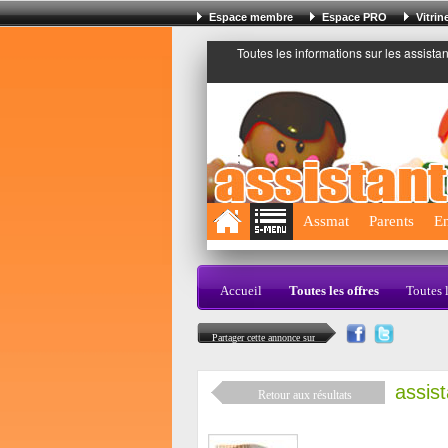
Espace membre
Espace PRO
Vitri
Toutes les informations sur les assista
;
Assmat
Parents
En
Accueil
Toutes les offres
Toutes 
Partager cette annonce sur
assis
Retour aux résultats