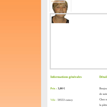
Informations générales
Détai
Prix :
3,00 €
Bonjour
de suit
Chez no
Ville :
59553 cuincy
la pâti