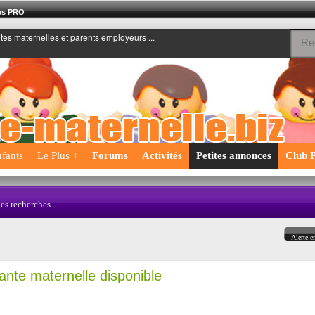
nes PRO
ntes maternelles et parents employeurs ...
fants
Le Plus +
Forums
Activités
Petites annonces
Club P
les recherches
Alerte e
tante maternelle disponible