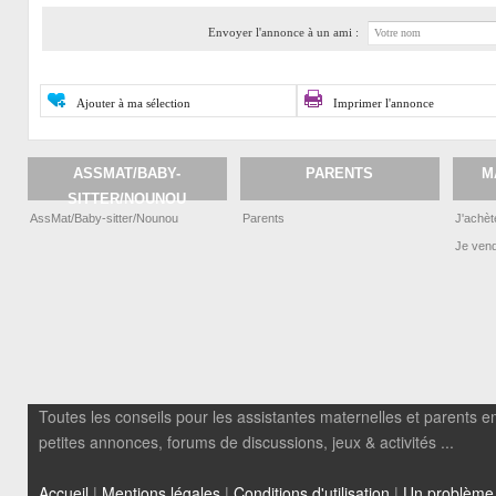
Envoyer l'annonce à un ami :
Ajouter à ma sélection
Imprimer l'annonce
ASSMAT/BABY-
PARENTS
M
SITTER/NOUNOU
AssMat/Baby-sitter/Nounou
Parents
J'achèt
Je ven
Toutes les conseils pour les assistantes maternelles et parents em
petites annonces, forums de discussions, jeux & activités ...
Accueil
|
Mentions légales
|
Conditions d'utilisation
|
Un problème