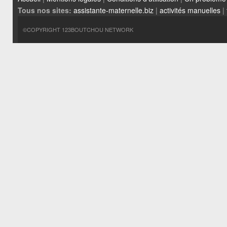
Tous nos sites:
assistante-maternelle.biz
|
activités manuelles
|
©COPYRIGHT 123BOUTCHOU NETWORK