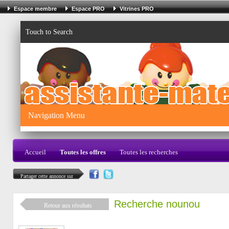
Espace membre
Espace PRO
Vitrines PRO
Touch to Search
Navigation Menu
Accueil
Toutes les offres
Toutes les recherches
Partager cette annonce sur
Recherche nounou
Retour aux résultats