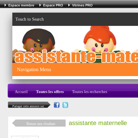
Espace membre
Espace PRO
Vitrines PRO
Touch to Search
Navigation Menu
Accueil
Toutes les offres
Toutes les recherches
Partager cette annonce sur
assistante maternelle
Retour aux résultats