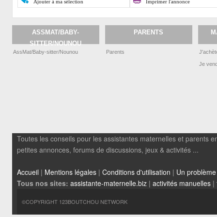
Ajouter à ma sélection
Imprimer l'annonce
ASSMAT/BABY-
PARENTS
M
SITTER/NOUNOU
AssMat/Baby-sitter/Nounou
Parents
J'achèt
Je ven
Toutes les conseils pour les assistantes maternelles et parents em
petites annonces, forums de discussions, jeux & activités ...
Accueil
|
Mentions légales
|
Conditions d'utilisation
|
Un problème
Tous nos sites:
assistante-maternelle.biz
|
activités manuelles
|
©COPYRIGHT 123BOUTCHOU NETWORK