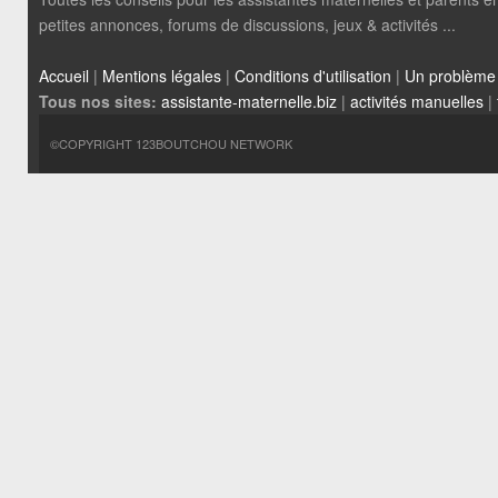
petites annonces, forums de discussions, jeux & activités ...
Accueil
|
Mentions légales
|
Conditions d'utilisation
|
Un problème
Tous nos sites:
assistante-maternelle.biz
|
activités manuelles
|
©COPYRIGHT 123BOUTCHOU NETWORK