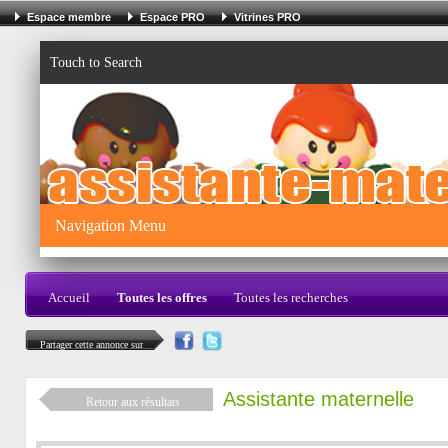
Espace membre
Espace PRO
Vitrines PRO
Touch to Search
Navigation Menu
Accueil
Toutes les offres
Toutes les recherches
Partager cette annonce sur
Assistante maternelle
Retour aux résultats