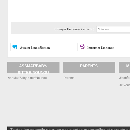
Envoyer l'annonce à un ami :
Ajouter à ma sélection
Imprimer l'annonce
ASSMAT/BABY-
PARENTS
M
SITTER/NOUNOU
AssMat/Baby-sitter/Nounou
Parents
J'achèt
Je ven
Toutes les conseils pour les assistantes maternelles et parents em